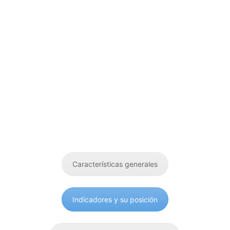
Desde entonces estamos
notando una gran mejora en
cuanto a organización y
rendimiento.”
-R. C. S-
Características generales
Indicadores y su posición