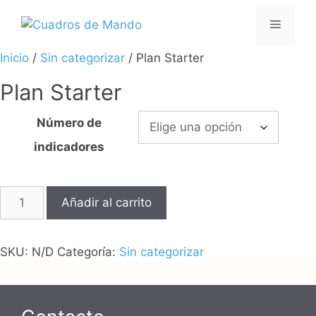
Saltar
Menú
al
contenido
Inicio
/
Sin categorizar
/ Plan Starter
Plan Starter
Número de
indicadores
Plan
Añadir al carrito
Starter
cantidad
SKU:
N/D
Categoría:
Sin categorizar