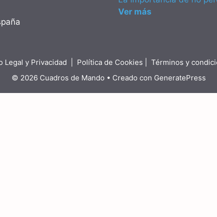
Ver más
spaña
o Legal y Privacidad
|
Política de Cookies
|
Términos y condic
© 2026 Cuadros de Mando
• Creado con
GeneratePress