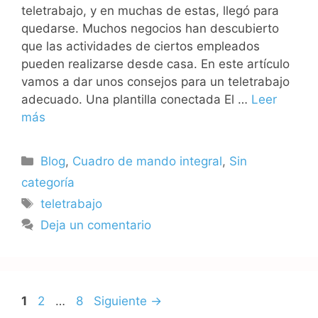
teletrabajo, y en muchas de estas, llegó para
quedarse. Muchos negocios han descubierto
que las actividades de ciertos empleados
pueden realizarse desde casa. En este artículo
vamos a dar unos consejos para un teletrabajo
adecuado. Una plantilla conectada El …
Leer
más
Categorías
Blog
,
Cuadro de mando integral
,
Sin
categoría
Etiquetas
teletrabajo
Deja un comentario
Página
Página
Página
1
2
…
8
Siguiente
→